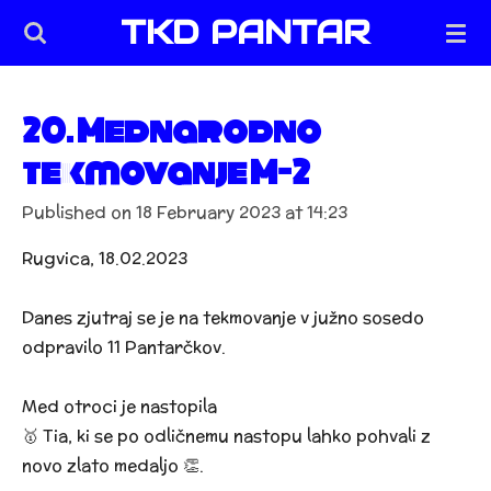
TKD PANTAR
Skip
to
main
content
20. Mednarodno
tekmovanje M-2
Published on 18 February 2023 at 14:23
Rugvica, 18.02.2023
Danes zjutraj se je na tekmovanje v južno sosedo
odpravilo 11 Pantarčkov.
Med otroci je nastopila
🥇 Tia, ki se po odličnemu nastopu lahko pohvali z
novo zlato medaljo 👏.