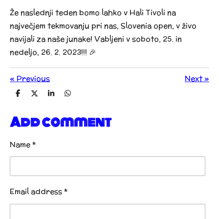
Že naslednji teden bomo lahko v Hali Tivoli na
največjem tekmovanju pri nas, Slovenia open, v živo
navijali za naše junake! Vabljeni v soboto, 25. in
nedeljo, 26. 2. 2023!!! 🎉
«
Previous
Next
»
S
S
S
S
h
h
h
h
a
a
a
a
Add comment
r
r
r
r
e
e
e
e
Name *
Email address *