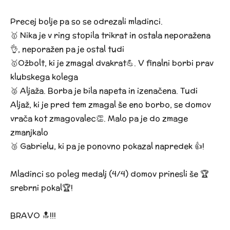
Precej bolje pa so se odrezali mladinci.
🥇 Nika je v ring stopila trikrat in ostala neporažena
👌, neporažen pa je ostal tudi
🥇Ožbolt, ki je zmagal dvakrat💪. V finalni borbi prav
klubskega kolega
🥈 Aljaža. Borba je bila napeta in izenačena. Tudi
Aljaž, ki je pred tem zmagal še eno borbo, se domov
vrača kot zmagovalec👏. Malo pa je do zmage
zmanjkalo
🥉 Gabrielu, ki pa je ponovno pokazal napredek 👍!
Mladinci so poleg medalj (4/4) domov prinesli še 🏆
srebrni pokal🏆!
BRAVO 🔝!!!