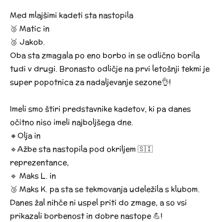
Med mlajšimi kadeti sta nastopila
🥉 Matic in
🥉 Jakob.
Oba sta zmagala po eno borbo in se odlično borila
tudi v drugi. Bronasto odličje na prvi letošnji tekmi je
super popotnica za nadaljevanje sezone👌!
Imeli smo štiri predstavnike kadetov, ki pa danes
očitno niso imeli najboljšega dne.
🔸️Olja in
🔹️Ažbe sta nastopila pod okriljem 🇸🇮
reprezentance,
🔹️ Maks L. in
🥉 Maks K. pa sta se tekmovanja udeležila s klubom.
Danes žal nihče ni uspel priti do zmage, a so vsi
prikazali borbenost in dobre nastope 💪!