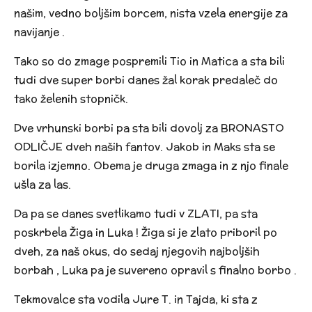
našim, vedno boljšim borcem, nista vzela energije za
navijanje
.
Tako so do zmage pospremili Tio
in Matica
a sta bili
tudi dve super borbi danes žal korak predaleč do
tako želenih stopničk.
Dve vrhunski borbi pa sta bili dovolj za BRONASTO
ODLIČJE dveh naših fantov. Jakob
in Maks
sta se
borila izjemno. Obema je druga zmaga in z njo finale
ušla za las.
Da pa se danes svetlikamo tudi v ZLATI, pa sta
poskrbela Žiga
in Luka
! Žiga si je zlato priboril po
dveh, za naš okus, do sedaj njegovih najboljših
borbah
, Luka pa je suvereno opravil s finalno borbo
.
Tekmovalce sta vodila Jure T. in Tajda, ki sta z