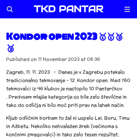
TKD PANTAR
Skip
to
main
content
Kondor open 2023 🥇🥇🥉
🥉
Published on 11 November 2023 at 08:36
Zagreb, 11. 11. 2023 - D
anes je v Zagrebu potekalo
tradicionalno tekmovanje - 12. Kondor open. Med 760
tekmovalci iz 46 klubov je nastopilo 10 Pantarčkov
.
Predvsem mlajše kategorije so bile zelo številčne in
tako do odličja ni bilo moč priti prav na lahek način.
Kljub odličnim borbam to žal ni uspelo Lei, Boru, Timu
in Ažbetu. Nekoliko nehvaležen žreb (večinoma s
končnimi zmagovalci) in tako zelo tesen rezultat,