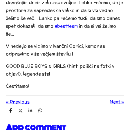
današnjim dnem zelo zadovoljna. Lahko rečemo, da je
prostora za napredek še veliko in da si vsi vedno
želimo še več... Lahko pa rečemo tudi, da smo danes
spet dokazali, da smo
#bestteam
in da si vsi želimo
še...
V nedeljo se vidimo v Ivančni Gorici, kamor se
odpravimo v še večjem številu
!
GOOD BLUE BOYS & GIRLS (hint: poišči na fotki v
objavi), legende ste!
Čestitamo!
«
Previous
Next
»
S
S
S
S
h
h
h
h
a
a
a
a
Add comment
r
r
r
r
e
e
e
e