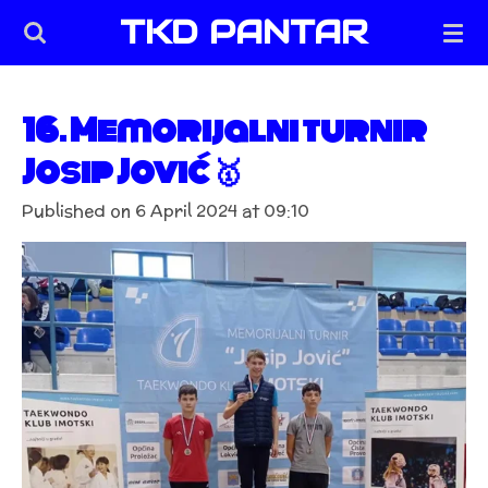
TKD PANTAR
Skip
to
main
content
16. Memorijalni turnir
Josip Jović 🥇
Published on 6 April 2024 at 09:10