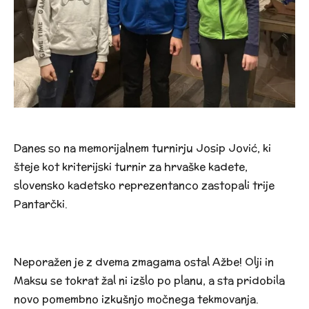
Danes so na memorijalnem turnirju Josip Jović, ki
šteje kot kriterijski turnir za hrvaške kadete,
slovensko
kadetsko reprezentanco zastopali trije
Pantarčki.
Neporažen je z dvema zmagama ostal
Ažbe!
Olji in
Maksu se tokrat žal ni izšlo po planu, a sta pridobila
novo pomembno izkušnjo močnega tekmovanja.