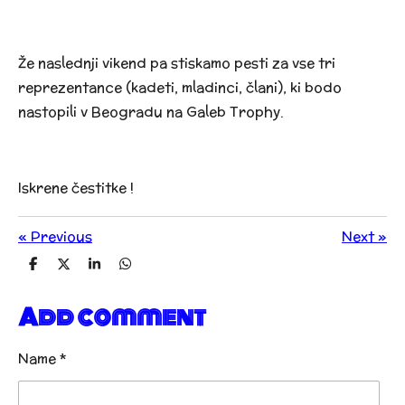
Že naslednji vikend pa stiskamo pesti za vse tri
reprezentance (kadeti, mladinci, člani), ki bodo
nastopili v Beogradu na Galeb Trophy.
Iskrene čestitke
!
«
Previous
Next
»
S
S
S
S
h
h
h
h
a
a
a
a
Add comment
r
r
r
r
e
e
e
e
Name *