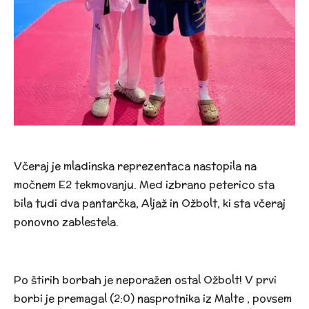
Včeraj je
mladinska reprezentaca nastopila na
močnem E2 tekmovanju. Med izbrano peterico sta
bila tudi dva pantarčka, Aljaž in Ožbolt, ki sta včeraj
ponovno zablestela.
Po
štirih borbah je neporažen ostal
Ožbolt! V prvi
borbi je premagal (2:0) nasprotnika iz Malte
, povsem