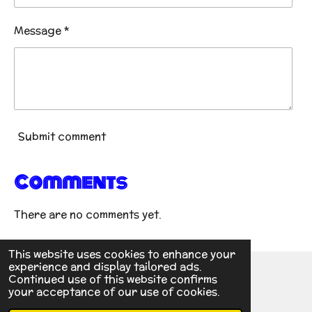
Message *
Submit comment
Comments
There are no comments yet.
This website uses cookies to enhance your
experience and display tailored ads.
Continued use of this website confirms
© 2022 - 2026 TKD PANTAR
your acceptance of our use of cookies.
Powered by
Webador