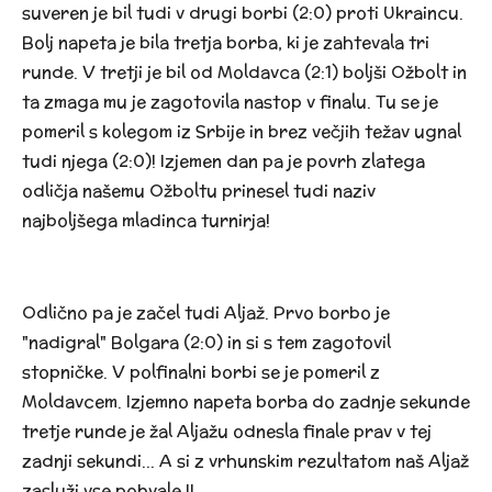
suveren je bil tudi v drugi borbi (2:0) proti
Ukraincu.
Bolj napeta je bila tretja borba, ki je zahtevala tri
runde. V tretji je bil od
Moldavca (2:1) boljši Ožbolt in
ta zmaga mu je zagotovila nastop v finalu. Tu se je
pomeril s kolegom iz Srbije
in brez večjih težav ugnal
tudi njega (2:0)! Izjemen dan pa je povrh zlatega
odličja našemu Ožboltu prinesel tudi
naziv
najboljšega mladinca turnirja!
Odlično pa je začel tudi
Aljaž. Prvo borbo je
"nadigral"
Bolgara (2:0) in si s tem zagotovil
stopničke. V polfinalni borbi se je pomeril z
Moldavcem. Izjemno napeta borba do zadnje sekunde
tretje runde je žal Aljažu odnesla finale prav v tej
zadnji sekundi... A si z vrhunskim rezultatom naš Aljaž
zasluži vse pohvale
!!