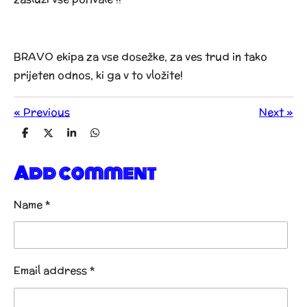
BRAVO ekipa za vse dosežke, za ves trud in tako
prijeten odnos, ki ga v to vložite!
«
Previous
Next
»
S
S
S
S
h
h
h
h
a
a
a
a
Add comment
r
r
r
r
e
e
e
e
Name *
Email address *