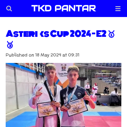
TKD PANTAR
Skip
to
main
content
Asteriks Cup 2024 - E2 🥇
🥉
Published on 18 May 2024 at 09:31