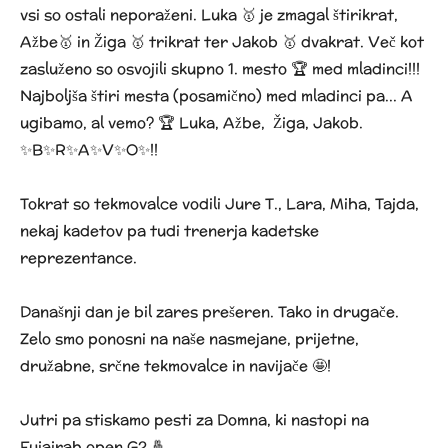
vsi so ostali neporaženi. Luka 🥇 je zmagal štirikrat,
Ažbe🥇 in Žiga 🥇 trikrat ter Jakob 🥇 dvakrat. Več kot
zasluženo so osvojili skupno 1. mesto 🏆 med mladinci!!!
Najboljša štiri mesta (posamično) med mladinci pa... A
ugibamo, al vemo? 🏆 Luka, Ažbe, Žiga, Jakob.
✨️B✨️R✨️A✨️V✨️O✨️!!
Tokrat so tekmovalce vodili Jure T., Lara, Miha, Tajda,
nekaj kadetov pa tudi trenerja kadetske
reprezentance.
Današnji dan je bil zares prešeren. Tako in drugače.
Zelo smo ponosni na naše nasmejane, prijetne,
družabne, srčne tekmovalce in navijače 🤩!
Jutri pa stiskamo pesti za Domna, ki nastopi na
Fujairah open G2 🤞.