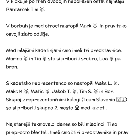
V kicku je po treh dvobojih neporažen ostal najmlajši
Pantarček Tim 🥇.
V borbah je med otroci nastopil Mark 🥇 in prav tako
osvojil zlato odličje.
Med mlajšimi kadetinjami smo imeli tri predstavnice.
Marina 🥈 in Tia 🥈 sta si priborili srebro, Lea 🥉 pa
bron.
S kadetsko reprezentanco so nastopili Maks L. 🥇,
Maks K.🥈, Matic 🥉, Jakob T. 🥉, Tim S. 🥉 in Bor.
Skupaj z reprezentančnimi kolegi (Team Slovenia 🇸🇮)
so si priborili skupno 2. mesto 🏆 med kadeti.
Najstarejši tekmovalci danes so bili mladinci. Ti so
preprosto blesteli. Imeli smo štiri predstavnike in prav