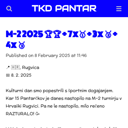
TKD PANTAR
Skip
to
main
content
M-2 2025 🏆🏆 + 7x🥇 + 3x 🥈 +
4x 🥉
Published on 8 February 2025 at 11:46
📍 🇭🇷, Rugvica
📅 8. 2. 2025
Kulturni dan smo popestrili s športnim dogajanjem.
Kar 15 Pantarčkov je danes nastopilo na M-2 turnirju v
Hrvaški Rugvici. Pa ne le nastopilo, milo rečeno
RAZTURALO! 🥳