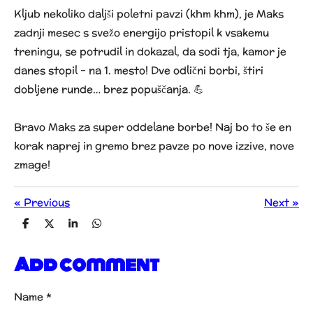
Kljub nekoliko daljši poletni pavzi (khm khm), je Maks
zadnji mesec s svežo energijo pristopil k vsakemu
treningu, se potrudil in dokazal, da sodi tja, kamor je
danes stopil – na 1. mesto! Dve odlični borbi, štiri
dobljene runde… brez popuščanja. 💪
Bravo Maks za super oddelane borbe! Naj bo to še en
korak naprej in gremo brez pavze po nove izzive, nove
zmage!
«
Previous
Next
»
S
S
S
S
h
h
h
h
a
a
a
a
Add comment
r
r
r
r
e
e
e
e
Name *