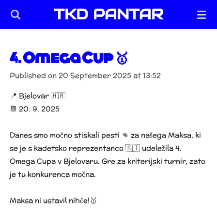
TKD PANTAR
Skip
to
main
content
4. Omega Cup 🥇
Published on 20 September 2025 at 13:52
📍 Bjelovar 🇭🇷
📆 20. 9. 2025
Danes smo močno stiskali pesti 👊 za našega Maksa, ki
se je s kadetsko reprezentanco 🇸🇮 udeležila 4.
Omega Cupa v Bjelovaru. Gre za kriterijski turnir, zato
je tu konkurenca močna.
Maksa ni ustavil nihče!🥇