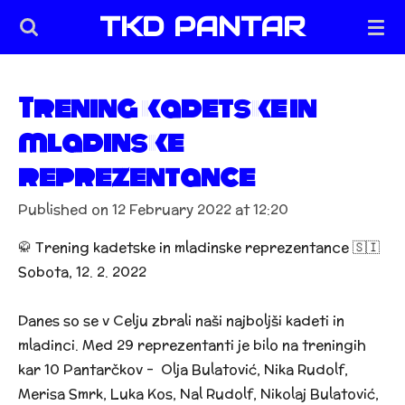
TKD PANTAR
Skip
to
main
content
Trening kadetske in
mladinske
reprezentance
Published on 12 February 2022 at 12:20
🥋 Trening kadetske in mladinske reprezentance 🇸🇮
Sobota, 12. 2. 2022
Danes so se v Celju zbrali naši najboljši kadeti in
mladinci. Med 29 reprezentanti je bilo na treningih
kar 10 Pantarčkov - Olja Bulatović, Nika Rudolf,
Merisa Smrk, Luka Kos, Nal Rudolf, Nikolaj Bulatović,