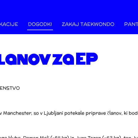
OKACIJE
DOGODKI
ZAKAJ TAEKWONDO
PANT
lanov za EP
VENSTVO
Manchester, so v Ljubljani potekale priprave članov, ki bodo 
ga kluba, Domen Molj (-54 kg) in Jure Tozon (-63 kg), ter Ju