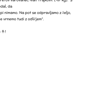
edal, da
ipi nimamo. Na pot se odpravljamo z željo,
je vrnemo tudi z odličjem".
 🤞!