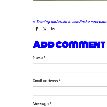
«
Trening kadetske in mladinske repreze
S
S
S
h
h
h
a
a
a
Add comment
r
r
r
e
e
e
Name *
Email address *
Message *