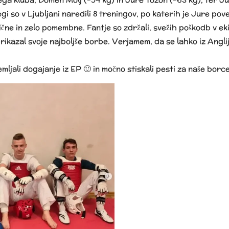
gi so v Ljubljani naredili 8 treningov, po katerih je Jure pov
lične in zelo pomembne. Fantje so zdržali, svežih poškodb v ek
prikazal svoje najboljše borbe. Verjamem, da se lahko iz Angli
mljali dogajanje iz EP 🙂 in močno stiskali pesti za naše borce