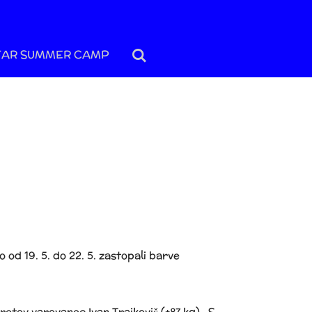
AR SUMMER CAMP
od 19. 5. do 22. 5. zastopali barve
retov varovanec Ivan Trajkovič (+87 kg). S