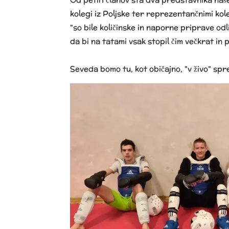
kolegi iz Poljske ter reprezentančnimi kole
"so bile količinske in naporne priprave od
da bi na tatami vsak stopil čim večkrat in 
Seveda bomo tu, kot običajno, "v živo" spre