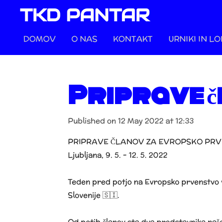
TKD PANTAR
Skip
to
DOMOV
O NAS
KONTAKT
URNIKI IN L
main
content
Priprave č
Published on 12 May 2022 at 12:33
PRIPRAVE ČLANOV ZA EVROPSKO PR
Ljubljana, 9. 5. - 12. 5. 2022
Teden pred potjo na Evropsko prvenstvo v 
Slovenije 🇸🇮.
Od petih članov sta dva predstavnika naše